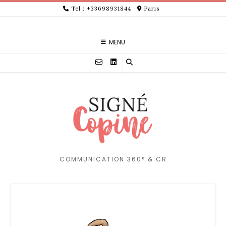
Skip
Tel : +33698931844
Paris
to
content
MENU
COMMUNICATION 360° & CR