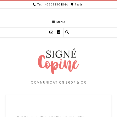
Skip
Tel : +33698931844
Paris
to
content
MENU
COMMUNICATION 360° & CR