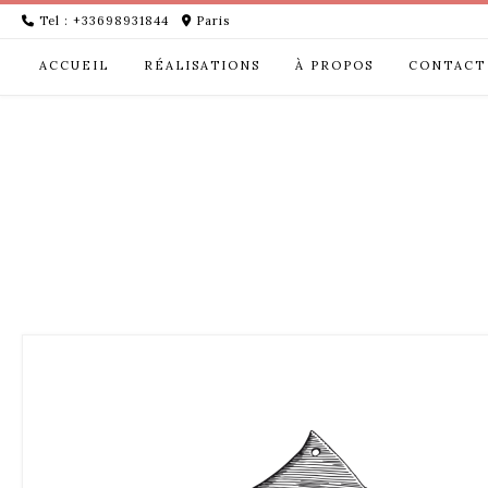
Skip
Tel : +33698931844
Paris
to
content
ACCUEIL
RÉALISATIONS
À PROPOS
CONTACT