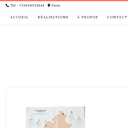
Skip
Tel : +33698931844
Paris
to
content
ACCUEIL
RÉALISATIONS
À PROPOS
CONTACT