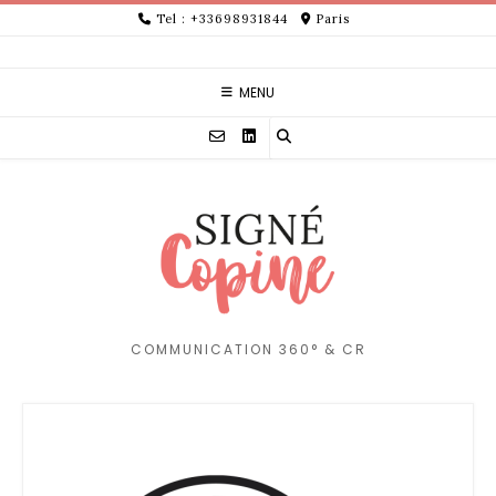
Skip
Tel : +33698931844
Paris
to
content
MENU
COMMUNICATION 360° & CR