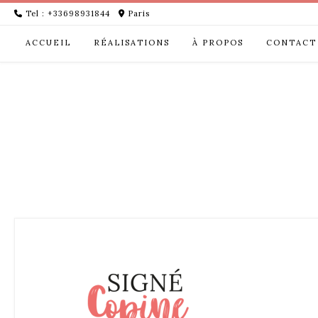
Skip
Tel : +33698931844
Paris
to
content
ACCUEIL
RÉALISATIONS
À PROPOS
CONTACT