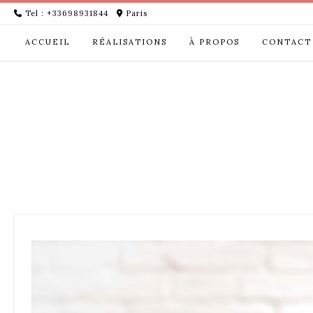
Skip
Tel : +33698931844
Paris
to
content
ACCUEIL
RÉALISATIONS
À PROPOS
CONTACT
Lecteur
vidéo